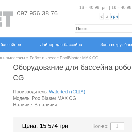
1$ = 40.98 грн
|
1€ = 40.98
097 956 38 76
€
$
грн
 бассейнов
Лайнер для бассейна
Зона вокруг ба
ты-пылесосы
» Робот пылесос PoolBlaster MAX CG
Оборудование для бассейна робо
CG
Производитель:
Watertech (США)
Модель:
PoolBlaster MAX CG
Наличие:
В наличии
Цена:
15 574 грн
Кол-во: