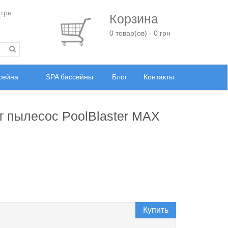
 грн
Корзина
0 товар(ов) - 0 грн
ссейна
SPA бассейны
Блог
Контакты
т пылесос PoolBlaster MAX
Купить