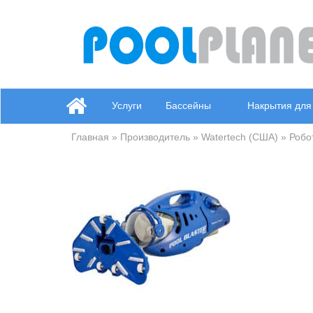
Услуги
Бассейны
Накрытия для
Главная
»
Производитель
»
Watertech (США)
»
Робо