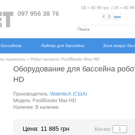
1$ = 40.98 грн
|
1€ = 40.98
097 956 38 76
€
$
грн
 бассейнов
Лайнер для бассейна
Зона вокруг ба
ты-пылесосы
» Робот пылесос PoolBlaster Max HD
Оборудование для бассейна робот
HD
Производитель:
Watertech (США)
Модель:
PoolBlaster Max HD
Наличие:
В наличии
Цена:
11 885 грн
Кол-во: