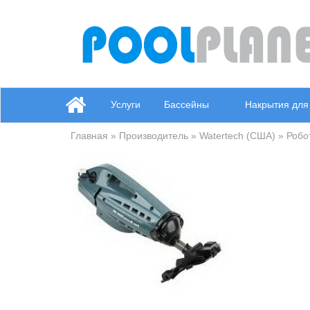
Услуги
Бассейны
Накрытия для
Главная
»
Производитель
»
Watertech (США)
»
Робо