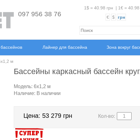
1$ = 40.98 грн
|
1€ = 40.98
097 956 38 76
€
$
грн
 бассейнов
Лайнер для бассейна
Зона вокруг ба
х1,2 м
Бассейны каркасный бассейн круг
Модель:
6х1,2 м
Наличие:
В наличии
Цена:
53 279 грн
Кол-во: