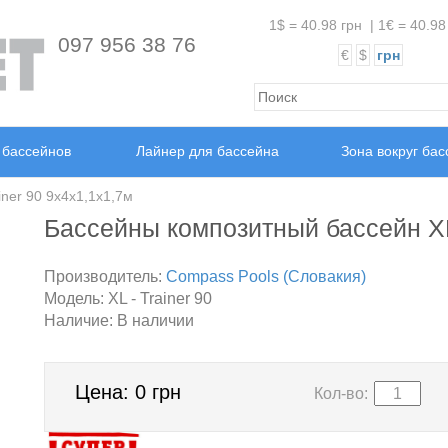
1$ = 40.98 грн
|
1€ = 40.98
097 956 38 76
€
$
грн
 бассейнов
Лайнер для бассейна
Зона вокруг ба
ner 90 9х4х1,1х1,7м
Бассейны композитный бассейн XL
Производитель:
Compass Pools (Словакия)
Модель:
XL - Trainer 90
Наличие:
В наличии
Цена:
0 грн
Кол-во: