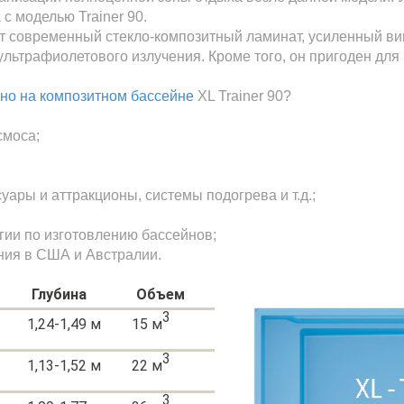
с моделью Trainer 90.
ет современный стекло-композитный ламинат, усиленный ви
ультрафиолетового излучения. Кроме того, он пригоден для
но на композитном бассейне
XL Trainer 90?
смоса;
ары и аттракционы, системы подогрева и т.д.;
гии по изготовлению бассейнов;
ания в США и Австралии.
Глубина
Объем
3
1,24-1,49 м
15 м
3
1,13-1,52 м
22 м
3