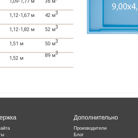
1,09-1,77 м
36 м
3
1,12-1,67 м
42 м
3
1,12-1,82 м
52 м
3
1,51 м
50 м
3
89 м
1,52 м
ержка
Дополнительно
сайта
Производители
ты
Блог