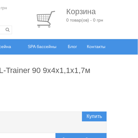
 грн
Корзина
0 товар(ов) - 0 грн
ссейна
SPA бассейны
Блог
Контакты
-Trainer 90 9х4х1,1х1,7м
Купить