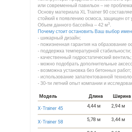
или современный павильон – не проблема 
Основу материала XL Trainer 90 составля
стойкий к появлению осмоса, защищен от 
3
Объем данного бассейна – 42 м
.
Почему стоит остановить Ваш выбор имен
- шикарный дизайн;
- пожизненная гарантия на образование о
- поддержка температурной стабильности;
- качественный гидростатический вентиль;
- можно подобрать дополнительные аксессу
- возможна установка без бетонных работ;
- использование запатентованной техноло
- 30-ти летний опыт компании и исследов
Модель
Длина
Ширина
4,44 м
2,94 м
X-Trainer 45
5,78 м
3,44 м
X-Trainer 58