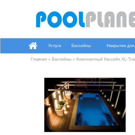
Услуги
Бассейны
Накрытия для
Главная
»
Бассейны
» Композитный бассейн XL-Trai