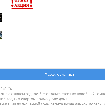
Характеристики
,1х1,7м
олк в активном отдыхе. Чего только стоит их новейший комп
тий водным спортом прямо у Вас дома!
анизации полноценной зоны отдыха возле данной модели. 