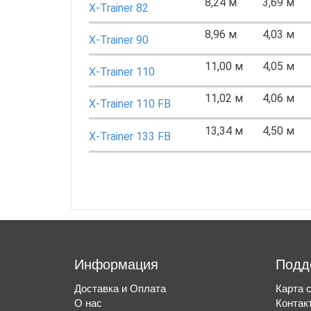
8,24 м
3,69 м
X-Trainer 82
8,96 м
4,03 м
X-Trainer 90
11,00 м
4,05 м
X-Trainer 110
11,02 м
4,06 м
X-Trainer 110 FB
13,34 м
4,50 м
X-Trainer 133 FB
Информация
Подд
Доставка и Оплата
Карта 
О нас
Контак