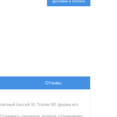
Доставка и Оплата
Отзывы
озитный бассей XL Trainer 90: форма его
Установить шезлонги, водные аттракционы