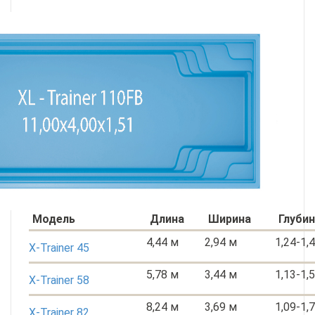
Модель
Длина
Ширина
Глуби
4,44 м
2,94 м
1,24-1,
X-Trainer 45
5,78 м
3,44 м
1,13-1,
X-Trainer 58
8,24 м
3,69 м
1,09-1,
X-Trainer 82