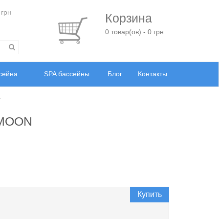
 грн
Корзина
0 товар(ов) - 0 грн
ссейна
SPA бассейны
Блог
Контакты
,
 MOON
Купить