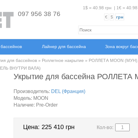
1$ = 40.98 грн
|
1€ = 40.98
097 956 38 76
€
$
грн
 бассейнов
Лайнер для бассейна
Зона вокруг ба
ия для бассейнов
»
Роллетное накрытие
» РОЛЛЕТА MOON (МУН)
ЕЛЬ ВНУТРИ ВАЛА)
Укрытие для бассейна РОЛЛЕТА
Производитель:
DEL (Франция)
Модель:
MOON
Наличие:
Pre-Order
Цена:
225 410 грн
Кол-во: