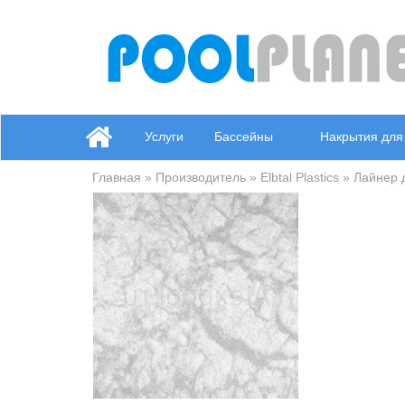
Услуги
Бассейны
Накрытия для
Главная
»
Производитель
»
Elbtal Plastics
»
Лайнер 