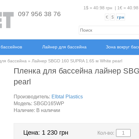
1$ = 40.98 грн
|
1€ = 40.98
097 956 38 76
€
$
грн
 бассейнов
Лайнер для бассейна
Зона вокруг ба
для бассейна
» Лайнер SBGD 160 SUPRA 1.65 м White pearl
Пленка для бассейна лайнер SBG
pearl
Производитель:
Elbtal Plastics
Модель:
SBGD165WP
Наличие:
В наличии
Цена:
1 230 грн
Кол-во: