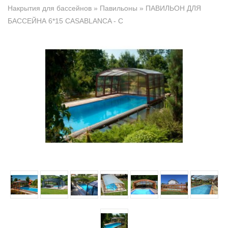
Накрытия для бассейнов
»
Павильоны
» ПАВИЛЬОН ДЛЯ
БАССЕЙНА 6*15 CASABLANCA - C