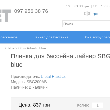
1$ = 40.98 грн
|
1€ = 40.98
097 956 38 76
€
$
грн
 бассейнов
Лайнер для бассейна
Зона вокруг ба
BEblue 2.00 м Adriatic blue
Пленка для бассейна лайнер SBG 
blue
Производитель:
Elbtal Plastics
Модель:
SBG200AB
Наличие:
В наличии
Цена:
837 грн
Кол-во: