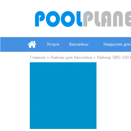
Услуги
Бассейны
Накрытия для
Главная
»
Лайнер для бассейна
» Лайнер SBG 150 EL