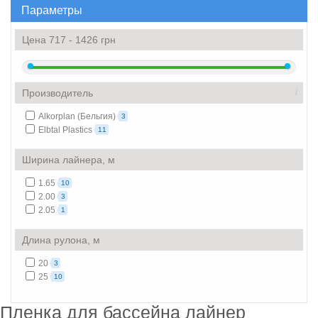
Параметры
Цена
717
-
1426
грн
i
Производитель
Alkorplan (Бельгия)
3
Elbtal Plastics
11
Ширина лайнера, м
1.65
10
2.00
3
2.05
1
Длина рулона, м
20
3
25
10
Пленка для бассейна лайнер