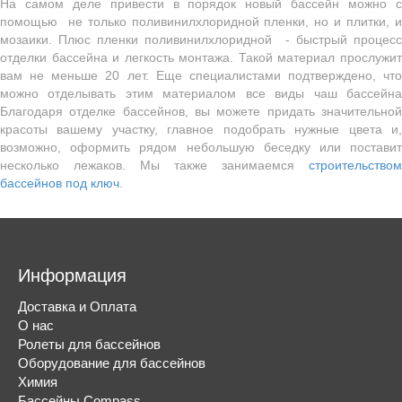
На самом деле привести в порядок новый бассейн можно с
помощью не только поливинилхлоридной пленки, но и плитки, и
мозаики. Плюс пленки поливинилхлоридной - быстрый процесс
отделки бассейна и легкость монтажа. Такой материал прослужит
вам не меньше 20 лет. Еще специалистами подтверждено, что
можно отделывать этим материалом все виды чаш бассейна
Благодаря отделке бассейнов, вы можете придать значительной
красоты вашему участку, главное подобрать нужные цвета и,
возможно, оформить рядом небольшую беседку или поставит
несколько лежаков. Мы также занимаемся
строительством
бассейнов под ключ
.
Информация
Доставка и Оплата
О нас
Ролеты для бассейнов
Оборудование для бассейнов
Химия
Бассейны Compass