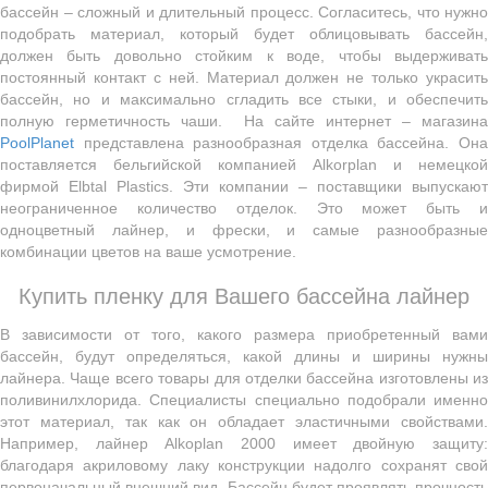
бассейн – сложный и длительный процесс. Согласитесь, что нужно
подобрать материал, который будет облицовывать бассейн,
должен быть довольно стойким к воде, чтобы выдерживать
постоянный контакт с ней. Материал должен не только украсить
бассейн, но и максимально сгладить все стыки, и обеспечить
полную герметичность чаши. На сайте интернет – магазина
PoolPlanet
представлена разнообразная отделка бассейна. Она
поставляется бельгийской компанией Alkorplan и немецкой
фирмой Elbtal Plastics. Эти компании – поставщики выпускают
неограниченное количество отделок. Это может быть и
одноцветный лайнер, и фрески, и самые разнообразные
комбинации цветов на ваше усмотрение.
Купить пленку для Вашего бассейна лайнер
В зависимости от того, какого размера приобретенный вами
бассейн, будут определяться, какой длины и ширины нужны
лайнера. Чаще всего товары для отделки бассейна изготовлены из
поливинилхлорида. Специалисты специально подобрали именно
этот материал, так как он обладает эластичными свойствами.
Например, лайнер Alkoplan 2000 имеет двойную защиту:
благодаря акриловому лаку конструкции надолго сохранят свой
первоначальный внешний вид. Бассейн будет проявлять прочность