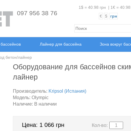
1$ = 40.98 грн
|
1€ = 40.98
097 956 38 76
€
$
грн
 бассейнов
Лайнер для бассейна
Зона вокруг ба
од бетон/лайнер
Оборудование для бассейнов ским
лайнер
Производитель:
Kripsol (Испания)
Модель:
Olympic
Наличие:
В наличии
Цена:
1 066 грн
Кол-во: