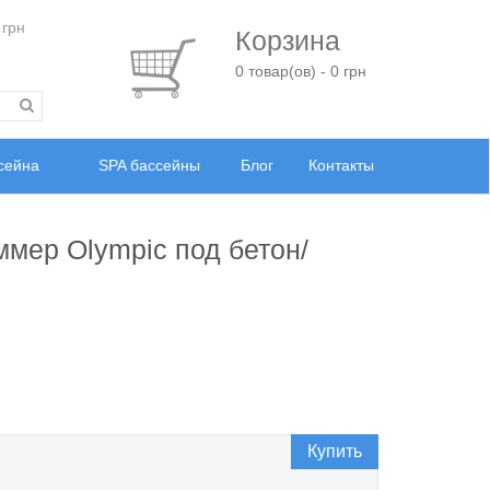
 грн
Корзина
0 товар(ов) - 0 грн
ссейна
SPA бассейны
Блог
Контакты
мер Olympic под бетон/
Купить