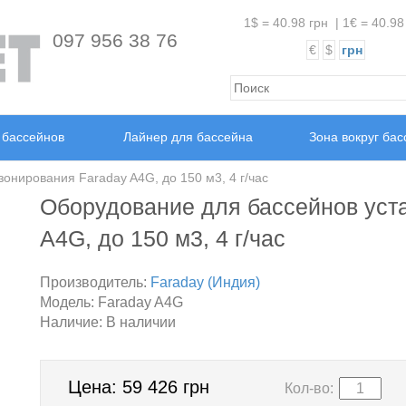
1$ = 40.98 грн
|
1€ = 40.98
097 956 38 76
€
$
грн
 бассейнов
Лайнер для бассейна
Зона вокруг ба
зонирования Faraday A4G, до 150 м3, 4 г/час
Оборудование для бассейнов уст
A4G, до 150 м3, 4 г/час
Производитель:
Faraday (Индия)
Модель:
Faraday A4G
Наличие:
В наличии
Цена:
59 426 грн
Кол-во: