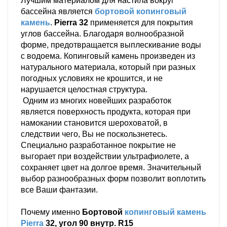
Лучшим материалом для настила вокруг
бассейна является
бортовой копинговый
камень
.
Pierra 32
применяется для покрытия
углов бассейна. Благодаря волнообразной
форме, предотвращается выплескивание воды
с водоема. Копинговый камень произведен из
натурального материала, который при разных
погодных условиях не крошится, и не
нарушается целостная структура.
Одним из многих новейших разработок
является поверхность продукта, которая при
намокании становится шероховатой, в
следствии чего, Вы не поскользнетесь.
Специально разработанное покрытие не
выгорает при воздействии ультрафиолете, а
сохраняет цвет на долгое время. Значительный
выбор разнообразных форм позволит воплотить
все Ваши фантазии.
Почему именно
Бортовой
копинговый камень
Pierra
32, угол 90 внутр. R15